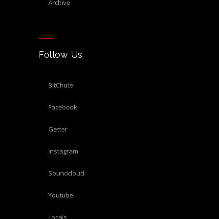
archive
Follow Us
BitChute
Facebook
Getter
Instagram
Soundcloud
Youtube
Locals