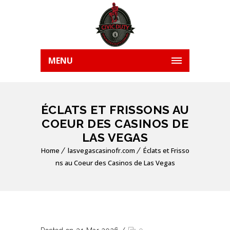
MENU
ÉCLATS ET FRISSONS AU
COEUR DES CASINOS DE
LAS VEGAS
Home
lasvegascasinofr.com
Éclats et Frisso
ns au Coeur des Casinos de Las Vegas