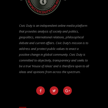
Civic Duty is an independent online media platform
that provides analysis of society and politics,
geopolitics, international relations, philosophical
debate and current affairs. Civic Duty’s mission is to
address and protect public values to enact a
positive change in global community. Civic Duty is
committed to objectivity, transparency and seeks to
be a true ‘House of Ideas’ and is therefore open to all
ideas and opinions from across the spectrum.