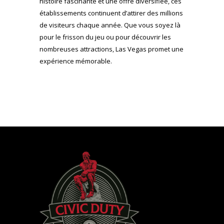
histoire fascinante et une offre diversifiée, ces
établissements continuent d’attirer des millions
de visiteurs chaque année. Que vous soyez là
pour le frisson du jeu ou pour découvrir les
nombreuses attractions, Las Vegas promet une
expérience mémorable.