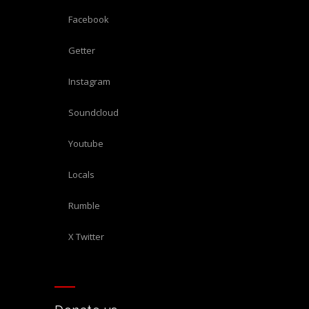
Facebook
Getter
Instagram
Soundcloud
Youtube
Locals
Rumble
X Twitter