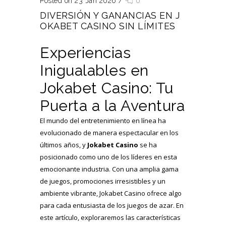
Posted on 23 Jan 2026
/
0
DIVERSIÓN Y GANANCIAS EN J
OKABET CASINO SIN LÍMITES
Experiencias
Inigualables en
Jokabet Casino: Tu
Puerta a la Aventura
El mundo del entretenimiento en línea ha
evolucionado de manera espectacular en los
últimos años, y
Jokabet Casino
se ha
posicionado como uno de los líderes en esta
emocionante industria. Con una amplia gama
de juegos, promociones irresistibles y un
ambiente vibrante, Jokabet Casino ofrece algo
para cada entusiasta de los juegos de azar. En
este artículo, exploraremos las características