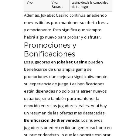
Vivo
Vivo,
casino desde la comodidad
Baccarat
de tu hogar.
Además, Jokabet Casino continúa añadiendo
nuevos títulos para mantener su oferta fresca
y emocionante. Esto significa que siempre
habrá algo nuevo para probar y disfrutar.
Promociones y
Bonificaciones
Los jugadores en
Jokabet Casino
pueden
beneficiarse de una amplia gama de
promociones que mejoran significativamente
su experiencia de juego. Las bonificaciones
están diseñadas no solo para atraer nuevos
usuarios, sino también para mantener la
emoción entre los jugadores leales. Aquí hay
un resumen de las ofertas más destacadas:
Bonificación de Bienvenida:
Los nuevos
jugadores pueden recibir un generoso bono en
su primer depósito, lo que les permite explorar