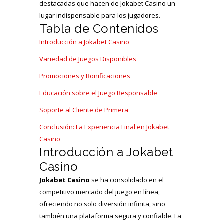
destacadas que hacen de Jokabet Casino un
lugar indispensable para los jugadores.
Tabla de Contenidos
Introducción a Jokabet Casino
Variedad de Juegos Disponibles
Promociones y Bonificaciones
Educación sobre el Juego Responsable
Soporte al Cliente de Primera
Conclusión: La Experiencia Final en Jokabet
Casino
Introducción a Jokabet
Casino
Jokabet Casino
se ha consolidado en el
competitivo mercado del juego en línea,
ofreciendo no solo diversión infinita, sino
también una plataforma segura y confiable. La