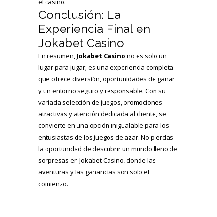
el casino.
Conclusión: La
Experiencia Final en
Jokabet Casino
En resumen,
Jokabet Casino
no es solo un
lugar para jugar; es una experiencia completa
que ofrece diversión, oportunidades de ganar
y un entorno seguro y responsable. Con su
variada selección de juegos, promociones
atractivas y atención dedicada al cliente, se
convierte en una opción inigualable para los
entusiastas de los juegos de azar. No pierdas
la oportunidad de descubrir un mundo lleno de
sorpresas en Jokabet Casino, donde las
aventuras y las ganancias son solo el
comienzo.