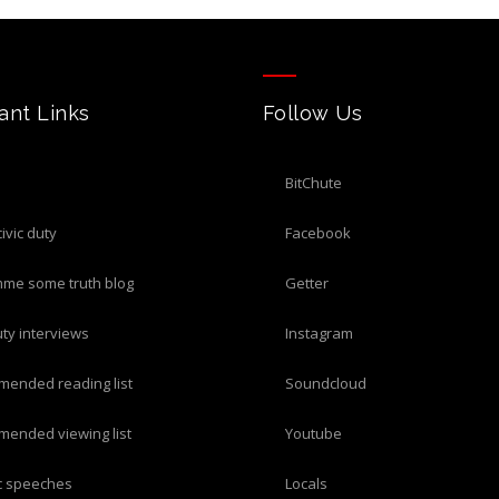
ant Links
Follow Us
BitChute
civic duty
Facebook
imme some truth blog
Getter
duty interviews
Instagram
mended reading list
Soundcloud
mended viewing list
Youtube
ric speeches
Locals