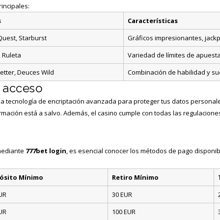
incipales:
s
Características
uest, Starburst
Gráficos impresionantes, jack
, Ruleta
Variedad de límites de apuesta
Better, Deuces Wild
Combinación de habilidad y su
l acceso
iza tecnología de encriptación avanzada para proteger tus datos personales
ormación está a salvo. Además, el casino cumple con todas las regulacion
 mediante
777bet login
, es esencial conocer los métodos de pago disponib
ósito Mínimo
Retiro Mínimo
UR
30 EUR
UR
100 EUR