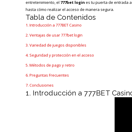
entretenimiento, el
777bet login
es tu puerta de entrada a
hasta cómo realizar el acceso de manera segura.
Tabla de Contenidos
1. Introducción a 777BET Casino
2. Ventajas de usar 777bet login
3. Variedad de juegos disponibles
4. Seguridad y protección en el acceso
5. Métodos de pago y retiro
6. Preguntas Frecuentes
7. Conclusiones
1. Introducción a 777BET Casin