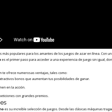
 más populares para los amantes de los juegos de azar en línea. Con un
n
es el primer paso para acceder a una experiencia de juego sin igual, do
n
én te ofrece numerosas ventajas, tales como:
e atractivos bonos que aumentan tus posibilidades de ganar.
nen en la acción.
peticiones con grandes premios.
les
ino
es su increíble selección de juegos. Desde las clásicas máquinas tr