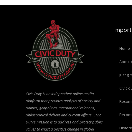
Import
home
about 
just g
civic 
Civic Duty is an independent online media
platform that provides analysis of society and
recom
politics, geopolitics, international relations,
recom
philosophical debate and current affairs. Civic
Duty’s mission is to address and protect public
histo
values to enact a positive change in global