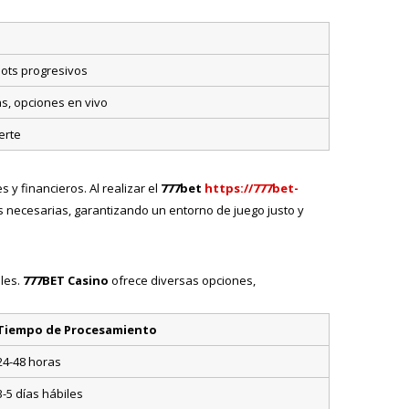
pots progresivos
s, opciones en vivo
erte
 y financieros. Al realizar el
777bet
https://777bet-
es necesarias, garantizando un entorno de juego justo y
les.
777BET Casino
ofrece diversas opciones,
Tiempo de Procesamiento
24-48 horas
3-5 días hábiles