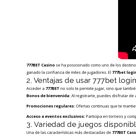
777BET Casino
se ha posicionado como uno de los destinos
ganado la confianza de miles de jugadores. El
777bet logi
2. Ventajas de usar 777bet logi
Acceder a
777BET
no solo te permite jugar, sino que tambi
Bonos de bienvenida:
Al registrarte, puedes disfrutar d
Promociones regulares:
Ofertas continuas que te mantie
Acceso a eventos exclusivos:
Participa en torneos y com
3. Variedad de juegos disponib
Una de las características más destacadas de
777BET Cas