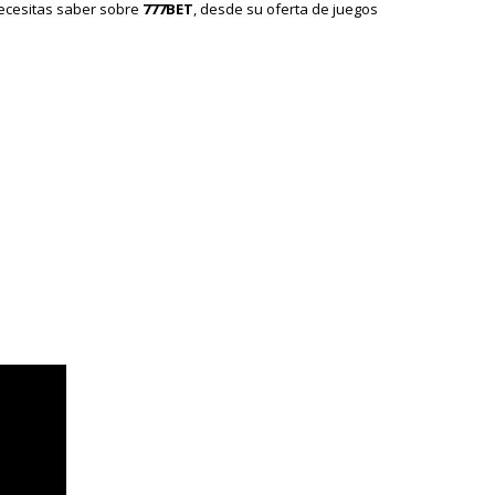
necesitas saber sobre
777BET
, desde su oferta de juegos