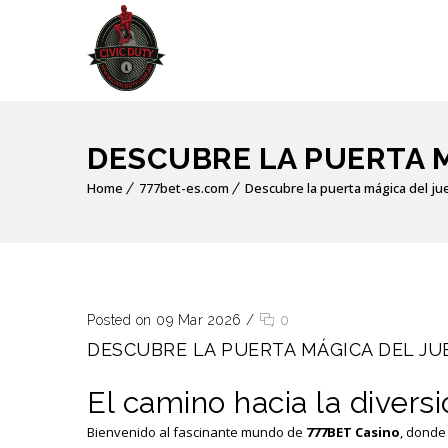
DESCUBRE LA PUERTA M
Home
777bet-es.com
Descubre la puerta mágica del ju
Posted on 09 Mar 2026
/
0
DESCUBRE LA PUERTA MÁGICA DEL JU
El camino hacia la divers
Bienvenido al fascinante mundo de
777BET Casino
, donde