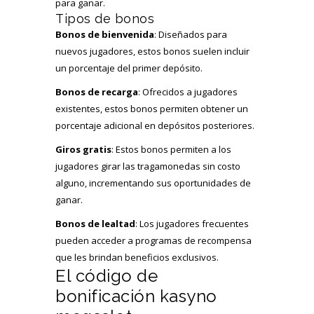
para ganar.
Tipos de bonos
Bonos de bienvenida
: Diseñados para
nuevos jugadores, estos bonos suelen incluir
un porcentaje del primer depósito.
Bonos de recarga
: Ofrecidos a jugadores
existentes, estos bonos permiten obtener un
porcentaje adicional en depósitos posteriores.
Giros gratis
: Estos bonos permiten a los
jugadores girar las tragamonedas sin costo
alguno, incrementando sus oportunidades de
ganar.
Bonos de lealtad
: Los jugadores frecuentes
pueden acceder a programas de recompensa
que les brindan beneficios exclusivos.
El código de
bonificación kasyno