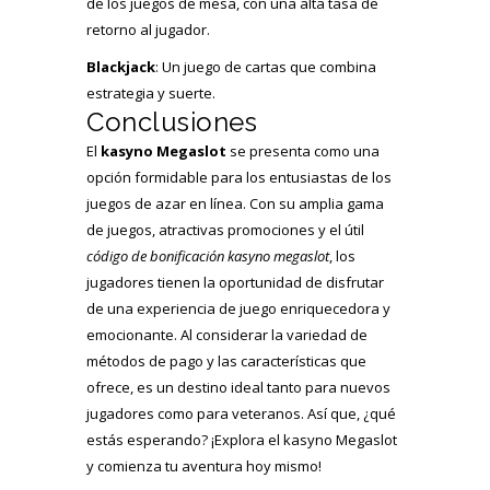
de los juegos de mesa, con una alta tasa de
retorno al jugador.
Blackjack
: Un juego de cartas que combina
estrategia y suerte.
Conclusiones
El
kasyno Megaslot
se presenta como una
opción formidable para los entusiastas de los
juegos de azar en línea. Con su amplia gama
de juegos, atractivas promociones y el útil
código de bonificación kasyno megaslot
, los
jugadores tienen la oportunidad de disfrutar
de una experiencia de juego enriquecedora y
emocionante. Al considerar la variedad de
métodos de pago y las características que
ofrece, es un destino ideal tanto para nuevos
jugadores como para veteranos. Así que, ¿qué
estás esperando? ¡Explora el kasyno Megaslot
y comienza tu aventura hoy mismo!