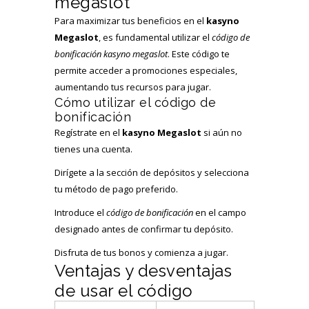
megaslot
Para maximizar tus beneficios en el
kasyno
Megaslot
, es fundamental utilizar el
código de
bonificación kasyno megaslot
. Este código te
permite acceder a promociones especiales,
aumentando tus recursos para jugar.
Cómo utilizar el código de
bonificación
Regístrate en el
kasyno Megaslot
si aún no
tienes una cuenta.
Dirígete a la sección de depósitos y selecciona
tu método de pago preferido.
Introduce el
código de bonificación
en el campo
designado antes de confirmar tu depósito.
Disfruta de tus bonos y comienza a jugar.
Ventajas y desventajas
de usar el código