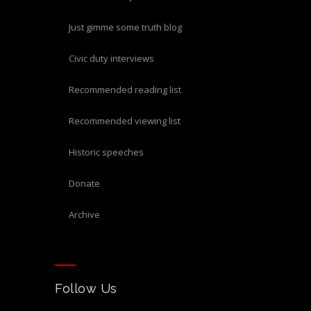
just gimme some truth blog
civic duty interviews
recommended reading list
recommended viewing list
historic speeches
donate
archive
Follow Us