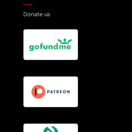
Donate us