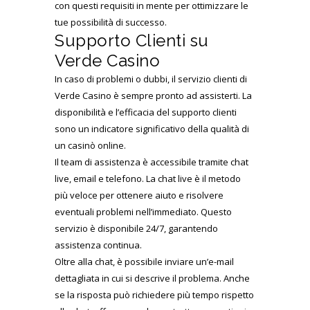
con questi requisiti in mente per ottimizzare le
tue possibilità di successo.
Supporto Clienti su
Verde Casino
In caso di problemi o dubbi, il servizio clienti di
Verde Casino è sempre pronto ad assisterti. La
disponibilità e l’efficacia del supporto clienti
sono un indicatore significativo della qualità di
un casinò online.
Il team di assistenza è accessibile tramite chat
live, email e telefono. La chat live è il metodo
più veloce per ottenere aiuto e risolvere
eventuali problemi nell’immediato. Questo
servizio è disponibile 24/7, garantendo
assistenza continua.
Oltre alla chat, è possibile inviare un’e-mail
dettagliata in cui si descrive il problema. Anche
se la risposta può richiedere più tempo rispetto