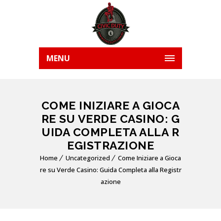
MENU
COME INIZIARE A GIOCA
RE SU VERDE CASINO: G
UIDA COMPLETA ALLA R
EGISTRAZIONE
Home
Uncategorized
Come Iniziare a Gioca
re su Verde Casino: Guida Completa alla Registr
azione