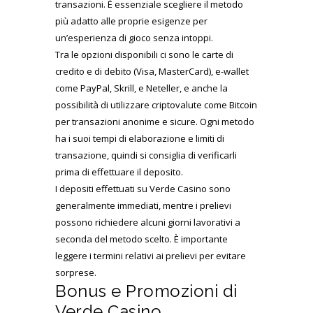
transazioni. È essenziale scegliere il metodo
più adatto alle proprie esigenze per
un’esperienza di gioco senza intoppi.
Tra le opzioni disponibili ci sono le carte di
credito e di debito (Visa, MasterCard), e-wallet
come PayPal, Skrill, e Neteller, e anche la
possibilità di utilizzare criptovalute come Bitcoin
per transazioni anonime e sicure. Ogni metodo
ha i suoi tempi di elaborazione e limiti di
transazione, quindi si consiglia di verificarli
prima di effettuare il deposito.
I depositi effettuati su Verde Casino sono
generalmente immediati, mentre i prelievi
possono richiedere alcuni giorni lavorativi a
seconda del metodo scelto. È importante
leggere i termini relativi ai prelievi per evitare
sorprese.
Bonus e Promozioni di
Verde Casino