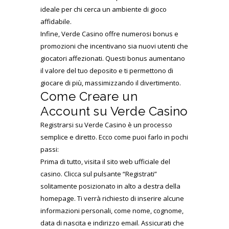
ideale per chi cerca un ambiente di gioco
affidabile.
Infine, Verde Casino offre numerosi bonus e
promozioni che incentivano sia nuovi utenti che
giocatori affezionati. Questi bonus aumentano
il valore del tuo deposito e ti permettono di
giocare di più, massimizzando il divertimento.
Come Creare un
Account su Verde Casino
Registrarsi su Verde Casino è un processo
semplice e diretto. Ecco come puoi farlo in pochi
passi:
Prima di tutto, visita il sito web ufficiale del
casino. Clicca sul pulsante “Registrati”
solitamente posizionato in alto a destra della
homepage. Ti verrà richiesto di inserire alcune
informazioni personali, come nome, cognome,
data di nascita e indirizzo email. Assicurati che