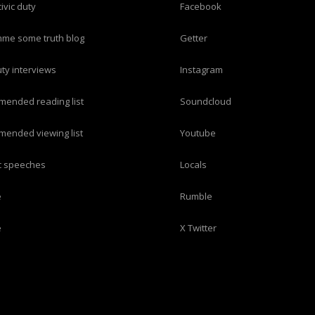
civic duty
Facebook
imme some truth blog
Getter
duty interviews
Instagram
mended reading list
Soundcloud
mended viewing list
Youtube
ric speeches
Locals
e
Rumble
e
X Twitter