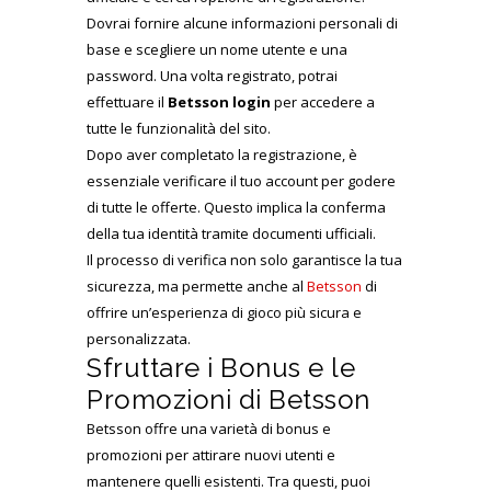
Dovrai fornire alcune informazioni personali di
base e scegliere un nome utente e una
password. Una volta registrato, potrai
effettuare il
Betsson login
per accedere a
tutte le funzionalità del sito.
Dopo aver completato la registrazione, è
essenziale verificare il tuo account per godere
di tutte le offerte. Questo implica la conferma
della tua identità tramite documenti ufficiali.
Il processo di verifica non solo garantisce la tua
sicurezza, ma permette anche al
Betsson
di
offrire un’esperienza di gioco più sicura e
personalizzata.
Sfruttare i Bonus e le
Promozioni di Betsson
Betsson offre una varietà di bonus e
promozioni per attirare nuovi utenti e
mantenere quelli esistenti. Tra questi, puoi