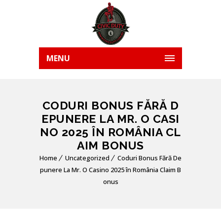
MENU
CODURI BONUS FĂRĂ D
EPUNERE LA MR. O CASI
NO 2025 ÎN ROMÂNIA CL
AIM BONUS
Home
Uncategorized
Coduri Bonus Fără De
punere La Mr. O Casino 2025 în România Claim B
onus