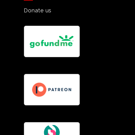
Donate us