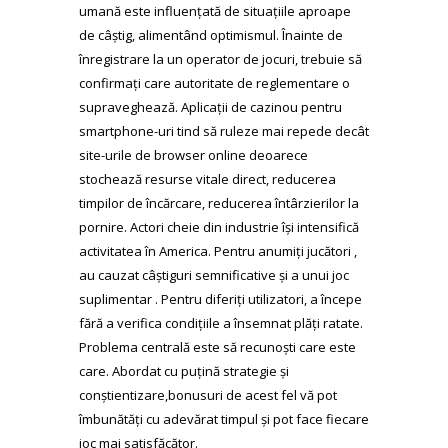
umană este influențată de situațiile aproape
de câștig, alimentând optimismul. Înainte de
înregistrare la un operator de jocuri, trebuie să
confirmați care autoritate de reglementare o
supraveghează. Aplicații de cazinou pentru
smartphone-uri tind să ruleze mai repede decât
site-urile de browser online deoarece
stochează resurse vitale direct, reducerea
timpilor de încărcare, reducerea întârzierilor la
pornire. Actori cheie din industrie își intensifică
activitatea în America. Pentru anumiți jucători ,
au cauzat câștiguri semnificative și a unui joc
suplimentar . Pentru diferiți utilizatori, a începe
fără a verifica condițiile a însemnat plăți ratate.
Problema centrală este să recunoști care este
care. Abordat cu puțină strategie și
conștientizare,bonusuri de acest fel vă pot
îmbunătăți cu adevărat timpul și pot face fiecare
joc mai satisfăcător.