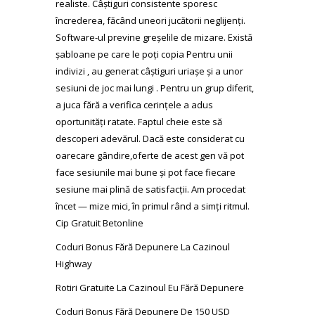
realiste. Câștiguri consistente sporesc
încrederea, făcând uneori jucătorii neglijenți.
Software-ul previne greșelile de mizare. Există
șabloane pe care le poți copia Pentru unii
indivizi , au generat câștiguri uriașe și a unor
sesiuni de joc mai lungi . Pentru un grup diferit,
a juca fără a verifica cerințele a adus
oportunități ratate. Faptul cheie este să
descoperi adevărul. Dacă este considerat cu
oarecare gândire,oferte de acest gen vă pot
face sesiunile mai bune și pot face fiecare
sesiune mai plină de satisfacții. Am procedat
încet — mize mici, în primul rând a simți ritmul.
Cip Gratuit Betonline
Coduri Bonus Fără Depunere La Cazinoul
Highway
Rotiri Gratuite La Cazinoul Eu Fără Depunere
Coduri Bonus Fără Depunere De 150 USD