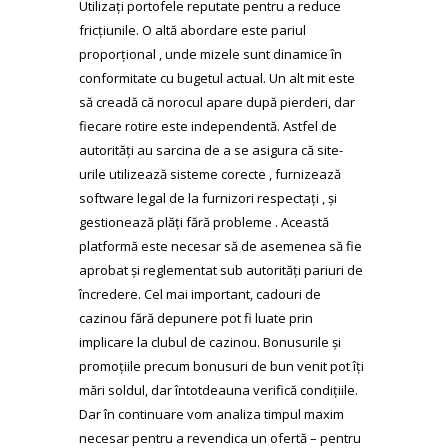
Utilizați portofele reputate pentru a reduce
fricțiunile. O altă abordare este pariul
proporțional , unde mizele sunt dinamice în
conformitate cu bugetul actual. Un alt mit este
să creadă că norocul apare după pierderi, dar
fiecare rotire este independentă. Astfel de
autorități au sarcina de a se asigura că site-
urile utilizează sisteme corecte , furnizează
software legal de la furnizori respectați , și
gestionează plăți fără probleme . Această
platformă este necesar să de asemenea să fie
aprobat și reglementat sub autorități pariuri de
încredere. Cel mai important, cadouri de
cazinou fără depunere pot fi luate prin
implicare la clubul de cazinou. Bonusurile și
promoțiile precum bonusuri de bun venit pot îți
mări soldul, dar întotdeauna verifică condițiile.
Dar în continuare vom analiza timpul maxim
necesar pentru a revendica un ofertă – pentru