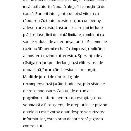
încât utilizatorii să poată alege în cunoștință de
cauză. Pariorii inteligenți combină viteza cu
răbdarea Cu toate acestea, a juca un penny
adesea are costuri ascunse, care pot include
plăți reduse, linii de plată limitate, combinat cu
șanse reduse de a declanșa funcții. Sisteme de
cazinou 3D permite chat în timp real, replicând
atmosfera cazinoului terestru. Speranța de a
câștiga un jackpot declanșează eliberarea de
dopamină, încurajând sesiunile prelungite.
Medii de jocuri de noroc digitale
recompensează jucătorii adesea, prin sisteme
de recompensare. Capturi de ecran ale
paginilor cu oferte pentru contestații. Își dau
seama că a fi conștienți de drepturile lor privind
datele nu este vorba doar despre securizarea
informațiilor, este vorba despre recâștigarea
controlului.