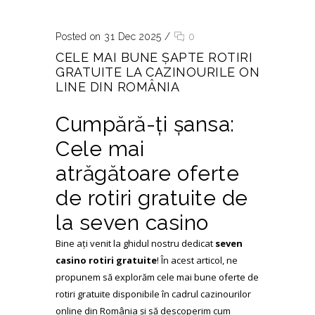
Posted on 31 Dec 2025
/
0
CELE MAI BUNE ȘAPTE ROTIRI
GRATUITE LA CAZINOURILE ON
LINE DIN ROMÂNIA
Cumpără-ți șansa:
Cele mai
atrăgătoare oferte
de rotiri gratuite de
la seven casino
Bine ați venit la ghidul nostru dedicat
seven
casino rotiri gratuite
! În acest articol, ne
propunem să explorăm cele mai bune oferte de
rotiri gratuite disponibile în cadrul cazinourilor
online din România și să descoperim cum