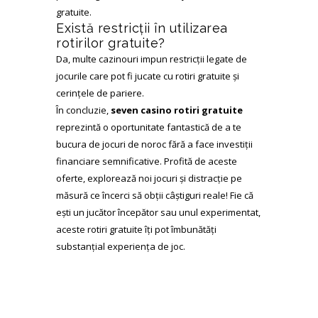
gratuite.
Există restricții în utilizarea
rotirilor gratuite?
Da, multe cazinouri impun restricții legate de
jocurile care pot fi jucate cu rotiri gratuite și
cerințele de pariere.
În concluzie,
seven casino rotiri gratuite
reprezintă o oportunitate fantastică de a te
bucura de jocuri de noroc fără a face investiții
financiare semnificative. Profită de aceste
oferte, explorează noi jocuri și distracție pe
măsură ce încerci să obții câștiguri reale! Fie că
ești un jucător începător sau unul experimentat,
aceste rotiri gratuite îți pot îmbunătăți
substanțial experiența de joc.