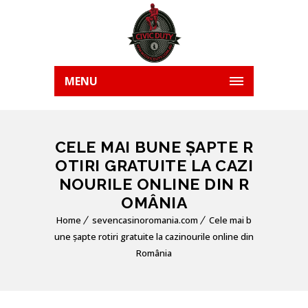
MENU
CELE MAI BUNE ȘAPTE R
OTIRI GRATUITE LA CAZI
NOURILE ONLINE DIN R
OMÂNIA
Home
sevencasinoromania.com
Cele mai b
une șapte rotiri gratuite la cazinourile online din
România