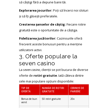
să câștigi fără a depune banii tăi.
Explorarea jocurilor:
Poți să încerci noi sloturi
și să îți găsești preferatele.
Cresterea șanselor de câștig:
Fiecare rotire
gratuită este o oportunitate de a câștiga.
Fidelizarea jucătorilor:
Cazinourile oferă
frecvent aceste bonusuri pentru a menține
utilizatorii activi.
3. Oferte populare la
seven casino
La
seven casino
, clienții se pot bucura de diverse
oferte de
rotiri gratuite
. Iată câteva dintre
cele mai populare opțiuni disponibile:
TIP DE
NUMĂR DE ROTIRI
CERINȚE DE
OFERTĂ
GRATUITE
PARIERE
Bonus de bun
50 rotiri gratuite
20x
venit