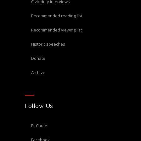
civic duty interviews
recommended reading list
recommended viewing list
historic speeches
donate
archive
Follow Us
BitChute
Facebook