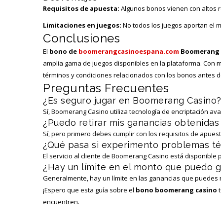
Requisitos de apuesta:
Algunos bonos vienen con altos re
Limitaciones en juegos:
No todos los juegos aportan el m
Conclusiones
El
bono de
boomerangcasinoespana.com
Boomerang 
amplia gama de juegos disponibles en la plataforma. Con m
términos y condiciones relacionados con los bonos antes de 
Preguntas Frecuentes
¿Es seguro jugar en Boomerang Casino
Sí, Boomerang Casino utiliza tecnología de encriptación av
¿Puedo retirar mis ganancias obtenidas
Sí, pero primero debes cumplir con los requisitos de apuest
¿Qué pasa si experimento problemas té
El servicio al cliente de Boomerang Casino está disponible
¿Hay un límite en el monto que puedo 
Generalmente, hay un límite en las ganancias que puedes re
¡Espero que esta guía sobre el
bono boomerang casino
t
encuentren.