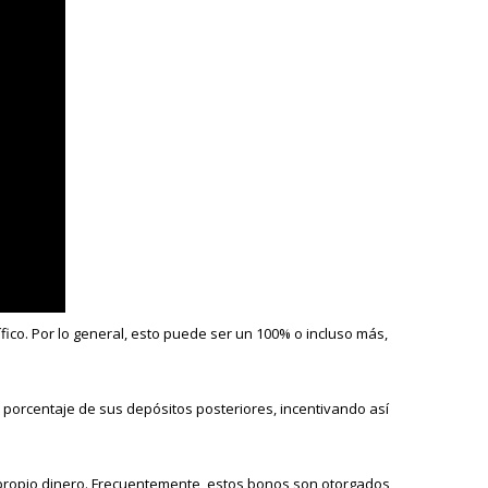
ico. Por lo general, esto puede ser un 100% o incluso más,
 porcentaje de sus depósitos posteriores, incentivando así
propio dinero. Frecuentemente, estos bonos son otorgados