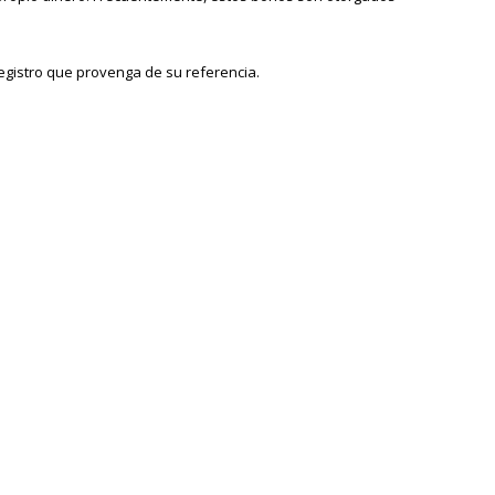
egistro que provenga de su referencia.