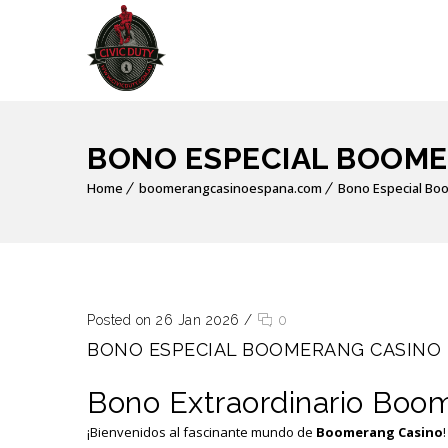
BONO ESPECIAL BOOME
Home
boomerangcasinoespana.com
Bono Especial Bo
Posted on 26 Jan 2026
/
0
BONO ESPECIAL BOOMERANG CASINO
Bono Extraordinario Boom
¡Bienvenidos al fascinante mundo de
Boomerang Casino