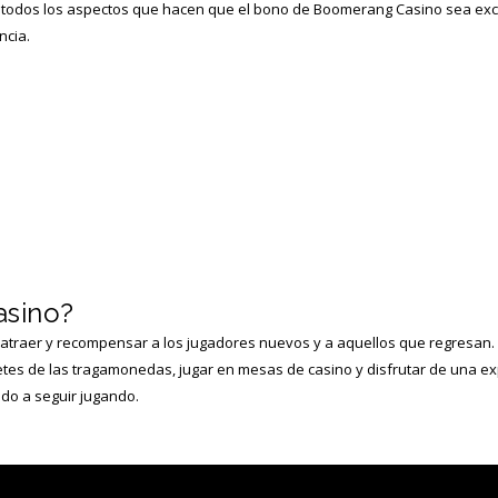
lle todos los aspectos que hacen que el bono de Boomerang Casino sea exc
ncia.
asino?
atraer y recompensar a los jugadores nuevos y a aquellos que regresan. 
etes de las tragamonedas, jugar en mesas de casino y disfrutar de una expe
ado a seguir jugando.