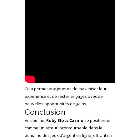
Cela permet aux joueurs de maximiser leur
expérience et de rester engagés avec de
nouvelles opportunités de gains.
Conclusion
En somme,
Ruby Slots Casino
se positionne
comme un acteur incontournable dans le
domaine des jeux d’argent en ligne, offrant un