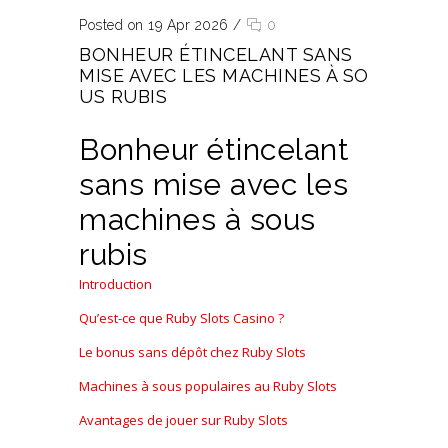
Posted on 19 Apr 2026
/
0
BONHEUR ÉTINCELANT SANS
MISE AVEC LES MACHINES À SO
US RUBIS
Bonheur étincelant
sans mise avec les
machines à sous
rubis
Introduction
Qu’est-ce que Ruby Slots Casino ?
Le bonus sans dépôt chez Ruby Slots
Machines à sous populaires au Ruby Slots
Avantages de jouer sur Ruby Slots