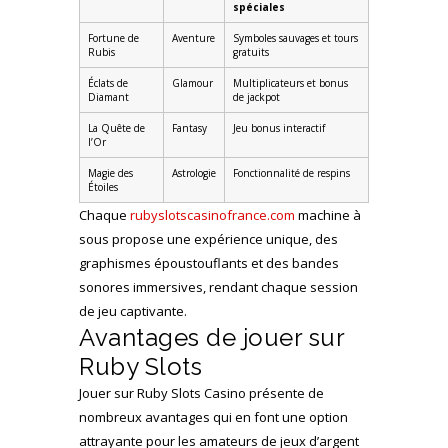
spéciales
Fortune de
Aventure
Symboles sauvages et tours
Rubis
gratuits
Éclats de
Glamour
Multiplicateurs et bonus
Diamant
de jackpot
La Quête de
Fantasy
Jeu bonus interactif
l’Or
Magie des
Astrologie
Fonctionnalité de respins
Étoiles
Chaque
rubyslotscasinofrance.com
machine à
sous propose une expérience unique, des
graphismes époustouflants et des bandes
sonores immersives, rendant chaque session
de jeu captivante.
Avantages de jouer sur
Ruby Slots
Jouer sur Ruby Slots Casino présente de
nombreux avantages qui en font une option
attrayante pour les amateurs de jeux d’argent