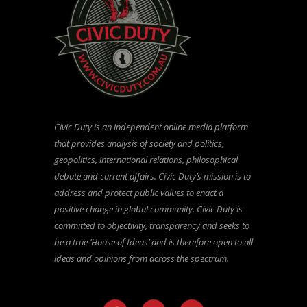
Civic Duty is an independent online media platform
that provides analysis of society and politics,
geopolitics, international relations, philosophical
debate and current affairs. Civic Duty’s mission is to
address and protect public values to enact a
positive change in global community. Civic Duty is
committed to objectivity, transparency and seeks to
be a true ‘House of Ideas’ and is therefore open to all
ideas and opinions from across the spectrum.