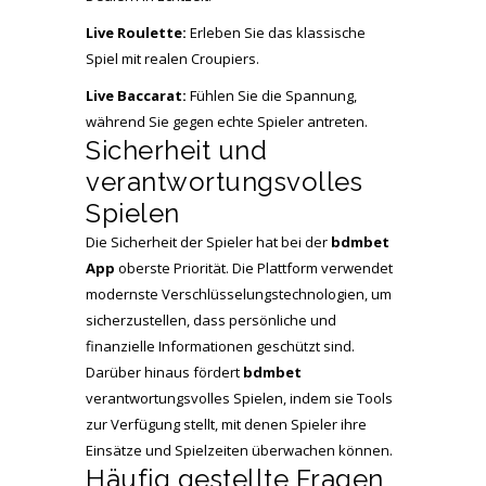
Live Roulette:
Erleben Sie das klassische
Spiel mit realen Croupiers.
Live Baccarat:
Fühlen Sie die Spannung,
während Sie gegen echte Spieler antreten.
Sicherheit und
verantwortungsvolles
Spielen
Die Sicherheit der Spieler hat bei der
bdmbet
App
oberste Priorität. Die Plattform verwendet
modernste Verschlüsselungstechnologien, um
sicherzustellen, dass persönliche und
finanzielle Informationen geschützt sind.
Darüber hinaus fördert
bdmbet
verantwortungsvolles Spielen, indem sie Tools
zur Verfügung stellt, mit denen Spieler ihre
Einsätze und Spielzeiten überwachen können.
Häufig gestellte Fragen