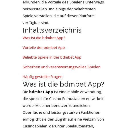
erkunden, die Vorteile des Spielens unterwegs
herausstellen und einige der beliebtesten
Spiele vorstellen, die auf dieser Plattform
verfügbar sind.
Inhaltsverzeichnis
Was ist die bdmbet App?
Vorteile der bdmbet App
Beliebte Spiele in der bdmbet App
Sicherheit und verantwortungsvolles Spielen
Häufig gestellte Fragen
Was ist die bdmbet App?
Die
bdmbet App
ist eine mobile Anwendung,
die speziell für Casino-Enthusiasten entwickelt
wurde. Mit einer benutzerfreundlichen
Oberfläche und leistungsstarken Funktionen
ermöglicht sie den Zugriff auf eine Vielzahl von
Casinospielen, darunter Spielautomaten,