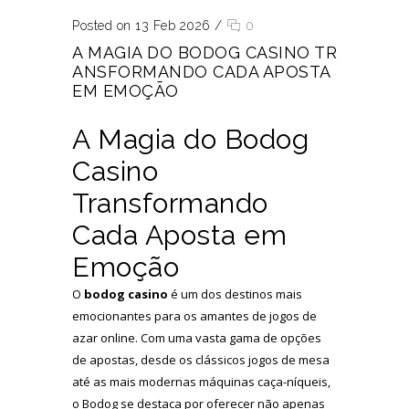
Posted on 13 Feb 2026
/
0
A MAGIA DO BODOG CASINO TR
ANSFORMANDO CADA APOSTA
EM EMOÇÃO
A Magia do Bodog
Casino
Transformando
Cada Aposta em
Emoção
O
bodog casino
é um dos destinos mais
emocionantes para os amantes de jogos de
azar online. Com uma vasta gama de opções
de apostas, desde os clássicos jogos de mesa
até as mais modernas máquinas caça-níqueis,
o Bodog se destaca por oferecer não apenas