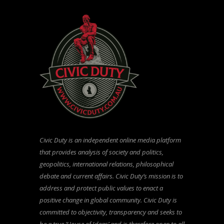
Civic Duty is an independent online media platform
that provides analysis of society and politics,
geopolitics, international relations, philosophical
debate and current affairs. Civic Duty’s mission is to
address and protect public values to enact a
positive change in global community. Civic Duty is
committed to objectivity, transparency and seeks to