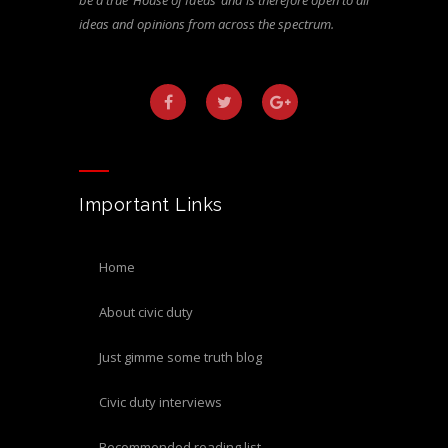
be a true ‘House of Ideas’ and is therefore open to all
ideas and opinions from across the spectrum.
Important Links
home
about civic duty
just gimme some truth blog
civic duty interviews
recommended reading list