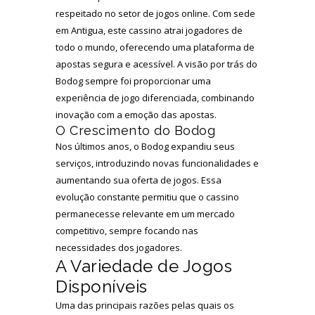
respeitado no setor de jogos online. Com sede
em Antigua, este cassino atrai jogadores de
todo o mundo, oferecendo uma plataforma de
apostas segura e acessível. A visão por trás do
Bodog sempre foi proporcionar uma
experiência de jogo diferenciada, combinando
inovação com a emoção das apostas.
O Crescimento do Bodog
Nos últimos anos, o Bodog expandiu seus
serviços, introduzindo novas funcionalidades e
aumentando sua oferta de jogos. Essa
evolução constante permitiu que o cassino
permanecesse relevante em um mercado
competitivo, sempre focando nas
necessidades dos jogadores.
A Variedade de Jogos
Disponíveis
Uma das principais razões pelas quais os