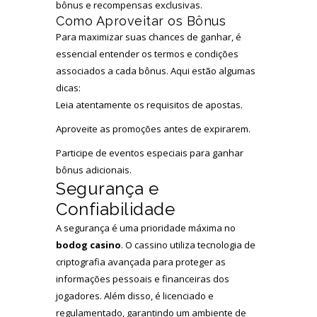
bônus e recompensas exclusivas.
Como Aproveitar os Bônus
Para maximizar suas chances de ganhar, é
essencial entender os termos e condições
associados a cada bônus. Aqui estão algumas
dicas:
Leia atentamente os requisitos de apostas.
Aproveite as promoções antes de expirarem.
Participe de eventos especiais para ganhar
bônus adicionais.
Segurança e
Confiabilidade
A segurança é uma prioridade máxima no
bodog casino
. O cassino utiliza tecnologia de
criptografia avançada para proteger as
informações pessoais e financeiras dos
jogadores. Além disso, é licenciado e
regulamentado, garantindo um ambiente de