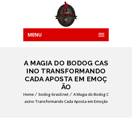
MENU
A MAGIA DO BODOG CAS
INO TRANSFORMANDO
CADA APOSTA EM EMOÇ
ÃO
Home
bodog-brasil.net
A Magia do Bodog C
asino Transformando Cada Aposta em Emoção