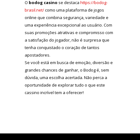
O
bodog casino
se destaca
https://bodog-
brasil.net/
como uma plataforma de jogos
online que combina segurança, variedade e
uma experiência excepcional ao usuário. Com
suas promoções atrativas e compromisso com
a satisfação do jogador, não é surpresa que
tenha conquistado o coração de tantos
apostadores.
Se você está em busca de emoção, diversão e
grandes chances de ganhar, o Bodog é, sem
dúvida, uma escolha acertada. Não perca a
oportunidade de explorar tudo o que este
cassino incrível tem a oferecer!