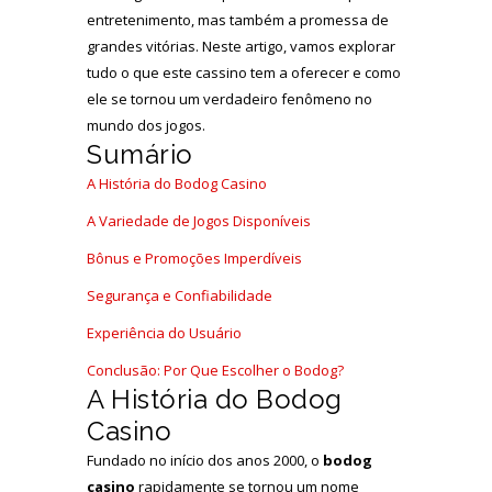
entretenimento, mas também a promessa de
grandes vitórias. Neste artigo, vamos explorar
tudo o que este cassino tem a oferecer e como
ele se tornou um verdadeiro fenômeno no
mundo dos jogos.
Sumário
A História do Bodog Casino
A Variedade de Jogos Disponíveis
Bônus e Promoções Imperdíveis
Segurança e Confiabilidade
Experiência do Usuário
Conclusão: Por Que Escolher o Bodog?
A História do Bodog
Casino
Fundado no início dos anos 2000, o
bodog
casino
rapidamente se tornou um nome